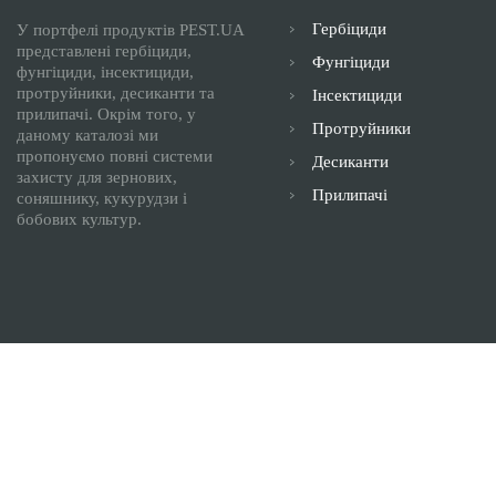
Гербіциди
У портфелі продуктів PEST.UA
представлені гербіциди,
Фунгіциди
фунгіциди, інсектициди,
протруйники, десиканти та
Інсектициди
прилипачі. Окрім того, у
Протруйники
даному каталозі ми
пропонуємо повні системи
Десиканти
захисту для зернових,
Прилипачі
соняшнику, кукурудзи і
бобових культур.