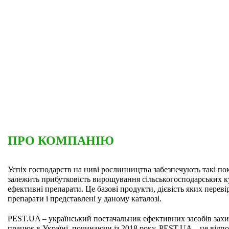
ПРО КОМПАНІЮ
Успіх господарств на ниві рослинництва забезпечують такі пок
залежить прибутковість вирощування сільськогосподарських кул
ефективні препарати. Це базові продукти, дієвість яких переві
препарати і представлені у даному каталозі.
PEST.UA – український постачальник ефективних засобів захи
працює в Україні, починаючи із 2018 року. PEST.UA – це відпо