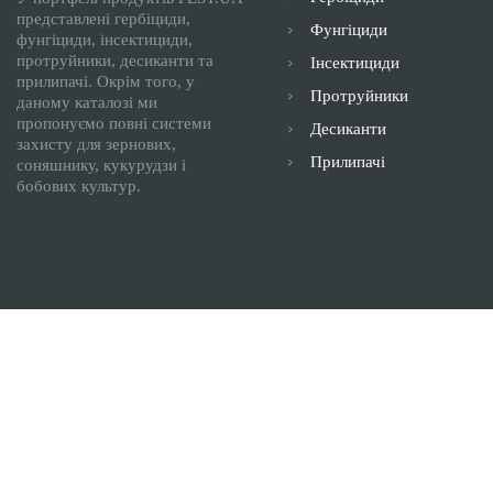
представлені гербіциди,
Фунгіциди
фунгіциди, інсектициди,
протруйники, десиканти та
Інсектициди
прилипачі. Окрім того, у
Протруйники
даному каталозі ми
пропонуємо повні системи
Десиканти
захисту для зернових,
Прилипачі
соняшнику, кукурудзи і
бобових культур.