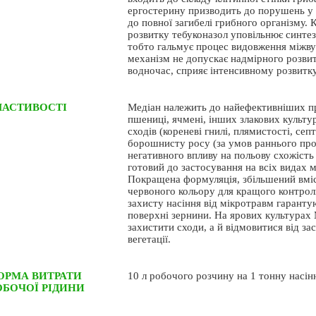
ергостерину призводить до порушень у п
до повної загибелі грибного організму. 
розвитку тебуконазол уповільнює синтез г
тобто гальмує процес видовження міжвуз
механізм не допускає надмірного розвит
водночас, сприяє інтенсивному розвитку
ЛАСТИВОСТІ
Медіан належить до найефективніших пр
пшениці, ячмені, інших злакових культу
сходів (кореневі гнилі, плямистості, сеп
борошнисту росу (за умов раннього про
негативного впливу на польову схожість
готовий до застосування на всіх видах
Покращена формуляція, збільшений вміс
червоного кольору для кращого контролю
захисту насіння від мікротравм гаранту
поверхні зернини. На ярових культурах 
захистити сходи, а й відмовитися від за
вегетації.
ОРМА ВИТРАТИ
10 л робочого розчину на 1 тонну насін
ОБОЧОЇ РІДИНИ