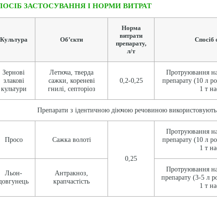
ПОСІБ ЗАСТОСУВАННЯ І НОРМИ ВИТРАТ
Норма
витрати
Культура
Об’єкти
Спосіб 
препарату,
л/т
Зернові
Летюча, тверда
Протруювання на
злакові
сажки, кореневі
0,2-0,25
препарату (10 л р
культури
гнилі, септоріоз
1 т на
Препарати з ідентичною діючою речовиною використовують 
Протруювання на
Просо
Сажка волоті
препарату (10 л р
1 т на
0,25
Протруювання на
Льон-
Антракноз,
препарату (3-5 л р
довгунець
крапчастість
1 т на