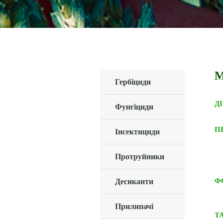
М
Гербіциди
Д
Фунгіциди
П
Інсектициди
Протруйники
Ф
Десиканти
Прилипачі
Т