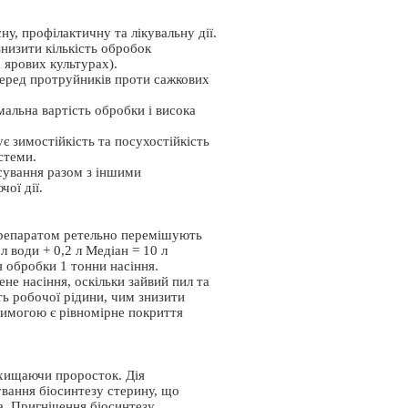
у, профілактичну та лікувальну дії.
знизити кількість обробок
 ярових культурах).
серед протруйників проти сажкових
мальна вартість обробки і висока
ує зимостійкість та посухостійкість
стеми.
осування разом з іншими
ої дії.
препаратом ретельно перемішують
л води + 0,2 л Медіан = 10 л
 обробки 1 тонни насіння.
е насіння, оскільки зайвий пил та
ть робочої рідини, чим знизити
вимогою є рівномірне покриття
ахищаючи проросток. Дія
ування біосинтезу стерину, що
а. Пригнічення біосинтезу