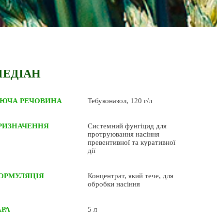
ЕДІАН
ІЮЧА РЕЧОВИНА
Тебуконазол, 120 г/л
РИЗНАЧЕННЯ
Системний фунгіцид для
протруювання насіння
превентивної та куративної
дії
ОРМУЛЯЦІЯ
Концентрат, який тече, для
обробки насіння
АРА
5 л