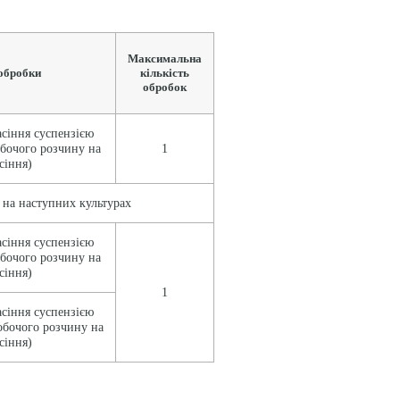
Максимальна
обробки
кількість
обробок
сіння суспензією
обочого розчину на
1
сіння)
на наступних культурах
сіння суспензією
обочого розчину на
сіння)
1
сіння суспензією
обочого розчину на
сіння)