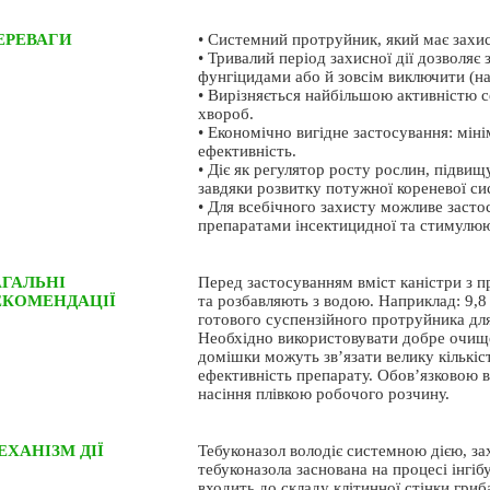
ЕРЕВАГИ
• Системний протруйник, який має захисн
• Тривалий період захисної дії дозволяє 
фунгіцидами або й зовсім виключити (на
• Вирізняється найбільшою активністю 
хвороб.
• Економічно вигідне застосування: міні
ефективність.
• Діє як регулятор росту рослин, підвищ
завдяки розвитку потужної кореневої си
• Для всебічного захисту можливе заст
препаратами інсектицидної та стимулююч
АГАЛЬНІ
Перед застосуванням вміст каністри з 
ЕКОМЕНДАЦІЇ
та розбавляють з водою. Наприклад: 9,8 
готового суспензійного протруйника для
Необхідно використовувати добре очищен
домішки можуть зв’язати велику кількіс
ефективність препарату. Обов’язковою 
насіння плівкою робочого розчину.
ЕХАНІЗМ ДІЇ
Тебуконазол володіє системною дією, з
тебуконазола заснована на процесі інгіб
входить до складу клітинної стінки гриб